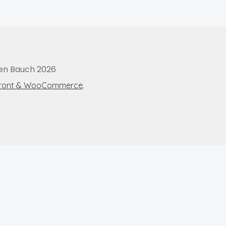
 Konto
Meine Kurse
PBBasic_Salespage
PBBlueprint
age
PBIdea_Salespage
Produkte
Rektusdiastase Test
Shop
hen Bauch 2026
SYS
Versand & Lieferung
Warenkorb
Widerruf
.
refront & WooCommerce
en