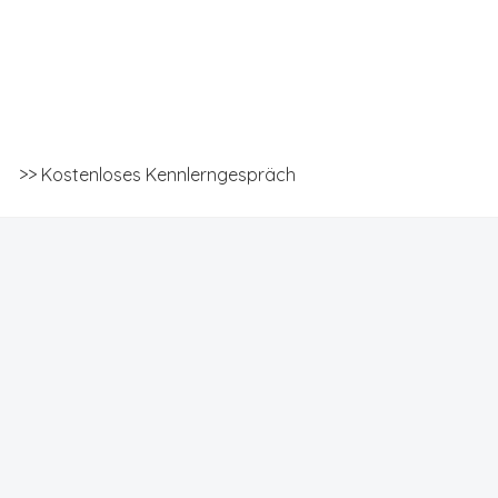
>> Kostenloses Kennlerngespräch
Geschäftsbedingungen
Apprentice registration page
Ausbild
ätigen & absenden
Bewerbung eingegangen
Blog
Blog 2023
utz
Datenschutzerklärung
Deine private Beratungssession
Elementor #6026
Female Health
is Video #1
Gratis Video #2
Impressum
Impressum
Karriere