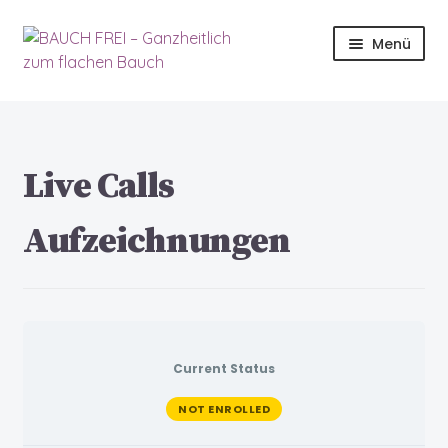
Menü
Start
06.2023
Live Calls
2023-Startseite
Aufzeichnungen
Allgemeine Geschäftsbedingungen
Apprentice registration page
Ausbildung
Current Status
NOT ENROLLED
Bauch Quiz