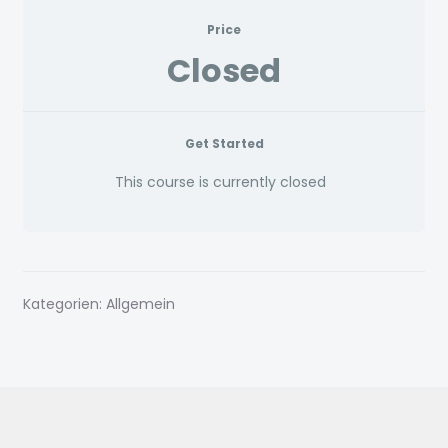
Beispiel-Seite
Price
Closed
Bestellung bestätigen & absenden
Bewerbung eingegangen
Get Started
Blog
This course is currently closed
Blog 2023
BYB
Kategorien: Allgemein
Danke – Gratis PDF
Danke Seite
Datenschutz