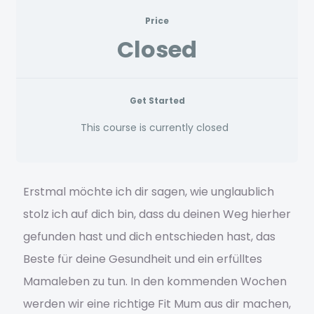
Beispiel-Seite
Price
Closed
Bestellung bestätigen & absenden
Bewerbung eingegangen
Get Started
Blog
This course is currently closed
Blog 2023
Erstmal möchte ich dir sagen, wie unglaublich
BYB
stolz ich auf dich bin, dass du deinen Weg hierher
Danke – Gratis PDF
gefunden hast und dich entschieden hast, das
Beste für deine Gesundheit und ein erfülltes
Danke Seite
Mamaleben zu tun. In den kommenden Wochen
Datenschutz
werden wir eine richtige Fit Mum aus dir machen,