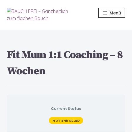
Menü
Start
06.2023
Fit Mum 1:1 Coaching – 8
2023-Startseite
Wochen
Allgemeine Geschäftsbedingungen
Apprentice registration page
Ausbildung
Current Status
NOT ENROLLED
Bauch Quiz