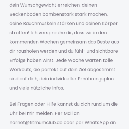
dein Wunschgewicht erreichen, deinen
Datenschutzerklärung
Beckenboden bombenstark stark machen,
deine Bauchmuskeln stärken und deinen Körper
Deine private Beratungssession
straffen! Ich verspreche dir, dass wir in den
Eintrageseite Warteliste Passive Business
kommenden Wochen gemeinsam das Beste aus
dir rausholen werden und du fühl- und sichtbare
Elementor #6026
Erfolge haben wirst. Jede Woche warten tolle
Workouts, die perfekt auf dein Ziel abgestimmt
Female Health
sind auf dich, dein individueller Ernährungsplan
Gratis PDF – 3 Fehler beim Abnehmen
und viele nützliche Infos.
Gratis Video #1
Bei Fragen oder Hilfe kannst du dich rund um die
Uhr bei mir melden. Per Mail an
Gratis Video #2
harriet@fitmumclub.de oder per WhatsApp an