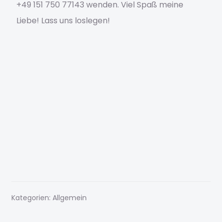
Impressum
+49 151 750 77143 wenden. Viel Spaß meine
Liebe! Lass uns loslegen!
Impressum
Karriere
Kasse
konto
KYE
Marketing Mastery
Mein Konto
Kategorien: Allgemein
Meine Kurse