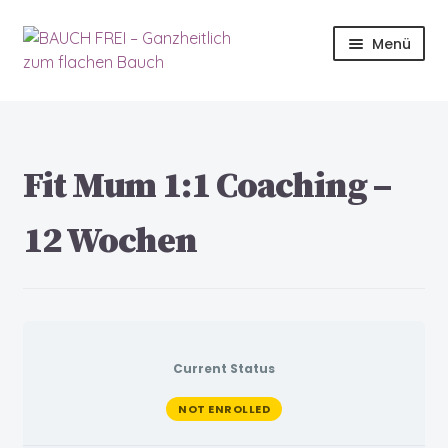
Menü
Start
06.2023
Fit Mum 1:1 Coaching –
2023-Startseite
12 Wochen
Allgemeine Geschäftsbedingungen
Apprentice registration page
Ausbildung
Current Status
NOT ENROLLED
Bauch Quiz