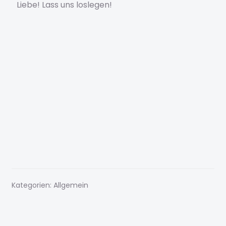
Impressum
Liebe! Lass uns loslegen!
Impressum
Karriere
Kasse
konto
KYE
Marketing Mastery
Kategorien: Allgemein
Mein Konto
Meine Kurse