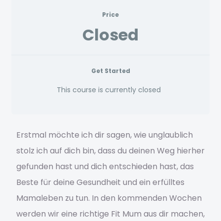
Beispiel-Seite
Price
Closed
Bestellung bestätigen & absenden
Bewerbung eingegangen
Get Started
Blog
This course is currently closed
Blog 2023
Erstmal möchte ich dir sagen, wie unglaublich
BYB
stolz ich auf dich bin, dass du deinen Weg hierher
Danke – Gratis PDF
gefunden hast und dich entschieden hast, das
Beste für deine Gesundheit und ein erfülltes
Danke Seite
Mamaleben zu tun. In den kommenden Wochen
Datenschutz
werden wir eine richtige Fit Mum aus dir machen,