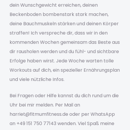
dein Wunschgewicht erreichen, deinen
Datenschutzerklärung
Beckenboden bombenstark stark machen,
deine Bauchmuskeln stärken und deinen Körper
Deine private Beratungssession
straffen! Ich verspreche dir, dass wir in den
Eintrageseite Warteliste Passive Business
kommenden Wochen gemeinsam das Beste aus
dir rausholen werden und du fühl- und sichtbare
Elementor #6026
Erfolge haben wirst. Jede Woche warten tolle
Workouts auf dich, ein spezieller Ernährungsplan
Female Health
und viele nützliche Infos.
Gratis PDF – 3 Fehler beim Abnehmen
Bei Fragen oder Hilfe kannst du dich rund um die
Gratis Video #1
Uhr bei mir melden. Per Mail an
harriet@fitmumfitness.de oder per WhatsApp
Gratis Video #2
an +49 151 750 77143 wenden. Viel Spaß meine